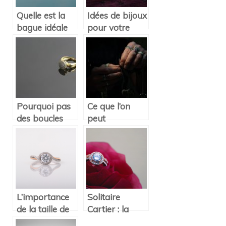
Quelle est la
Idées de bijoux
bague idéale
pour votre
pour parfaire
habillement le
votre tenue ?
soir
d’Halloween
Pourquoi pas
Ce que l’on
des boucles
peut
d’oreilles en
apprendre de
diamant ?
la mythologie
d’Odin
L’importance
Solitaire
de la taille de
Cartier : la
la bague de
bague de