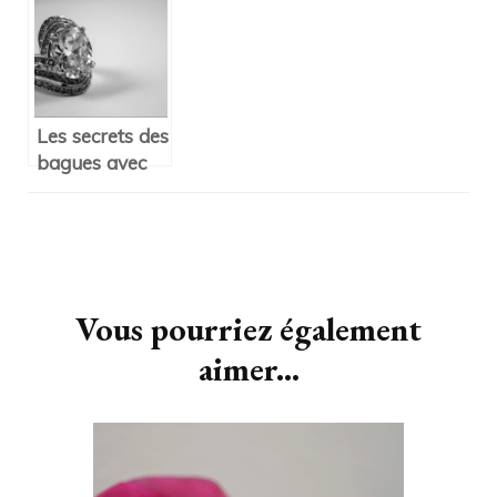
fiancailles
fiancailles par
excellence
Les secrets des
bagues avec
diamant
d’occasion et
anciennes
Navigation
d'article
Vous pourriez également
aimer...