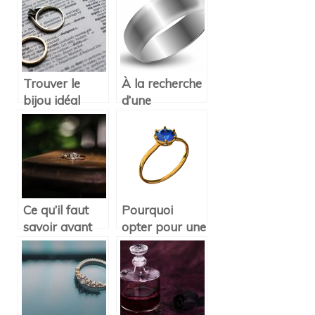
fiançaille?
tradition !
Trouver le
À la recherche
bijou idéal
d’une
pour vos
magnifique
fianciailles et
bague pour
mariage
femme ?
Ce qu’il faut
Pourquoi
savoir avant
opter pour une
de choisir une
bague en
bague de
plaqué or ?
fiançailles