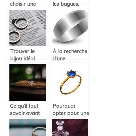
choisir une
les bagues.
bague de
Tout une
fiançaille?
tradition !
Trouver le
À la recherche
bijou idéal
d’une
pour vos
magnifique
fianciailles et
bague pour
mariage
femme ?
Ce qu’il faut
Pourquoi
savoir avant
opter pour une
de choisir une
bague en
bague de
plaqué or ?
fiançailles