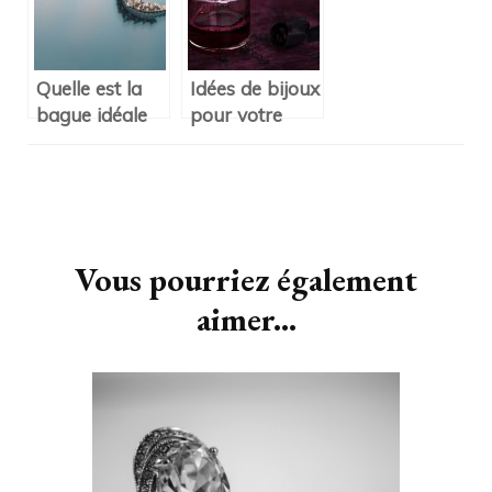
Quelle est la
Idées de bijoux
bague idéale
pour votre
pour parfaire
habillement le
votre tenue ?
soir
d’Halloween
Navigation
d'article
Vous pourriez également
aimer...