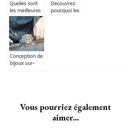
Quelles sont
Decouvrez
les meilleures
pourquoi les
montres de
perles sont
quartz existant
d’origine
?
naturelle
Conception de
bijoux sur-
mesure pour
hommes
Navigation
d'article
Vous pourriez également
aimer...