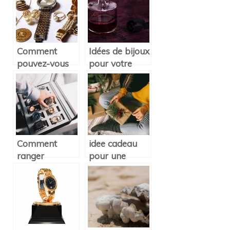
Comment
Idées de bijoux
pouvez-vous
pour votre
entretenir
habillement le
votre bracelet?
soir
d’Halloween
Comment
idee cadeau
ranger
pour une
correctement
petite fille
vos montres ?