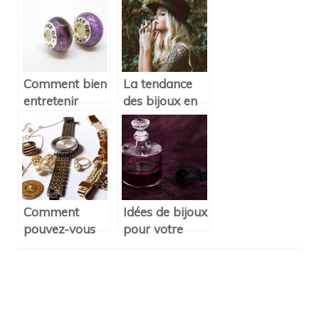
Comment bien
La tendance
entretenir
des bijoux en
votre bracelet
liège
Pandora ?
Comment
Idées de bijoux
pouvez-vous
pour votre
entretenir
habillement le
votre bracelet?
soir
d’Halloween
Navigation
d'article