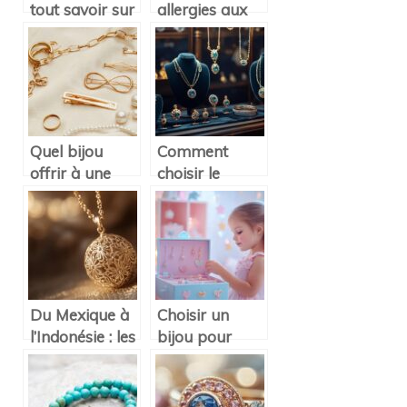
tout savoir sur
allergies aux
les bijoux en or
métaux dans
personnalisés
vos bijoux :
issus du
astuces et
commerce
précautions
équitable
Quel bijou
Comment
offrir à une
choisir le
maman et son
cadeau bijoux
enfant ?
femme parfait
pour chaque
occasion
Du Mexique à
Choisir un
l’Indonésie : les
bijou pour
différentes
enfant : Le
collections de
guide complet
bola de
des materiaux