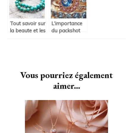
grossesse
surs et
précieux
adaptes
Tout savoir sur
L’importance
la beaute et les
du packshot
bienfaits des
bijoux pour
bijoux en
valoriser vos
pierres
creations de
Navigation
naturelles
luxe
d'article
Vous pourriez également
aimer...