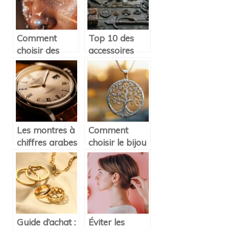
Comment
Top 10 des
choisir des
accessoires
piercings de
inspirés de la
qualité pour
culture viking
un look unique
pour un style
nordique
authentique
Les montres à
Comment
chiffres arabes
choisir le bijou
: une touche
arbre de vie
d’originalité
parfait pour
pour affirmer
exprimer votre
votre style
spiritualité
Guide d’achat :
Éviter les