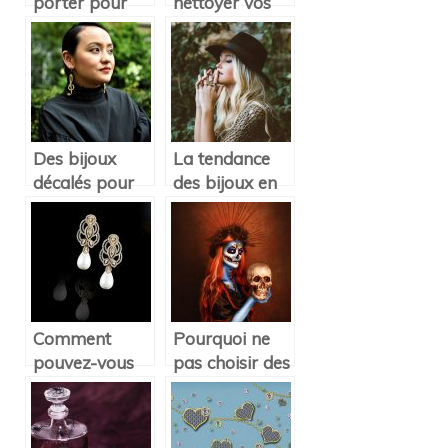
porter pour
nettoyer vos
l’été 2020 :
bijoux en or?
Des bijoux
La tendance
décalés pour
des bijoux en
cet été !
liège
Comment
Pourquoi ne
pouvez-vous
pas choisir des
entretenir vos
accessoires
boucles
avec des
d’oreille en
crânes ?