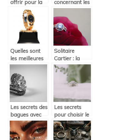
offrir pour la
concernant les
naissance d’un
bijoux religieux
enfant ?
Quelles sont
Solitaire
les meilleures
Cartier : la
montres de
bague de
quartz existant
fiancailles par
?
excellence
Les secrets des
Les secrets
bagues avec
pour choisir le
diamant
bijou de haute
d’occasion et
fantaisie ideal
anciennes