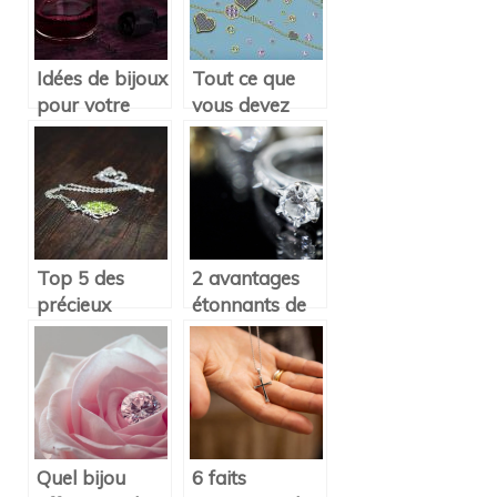
diamant?
Idées de bijoux
Tout ce que
pour votre
vous devez
habillement le
savoir sur
soir
l’entretien des
d’Halloween
bijoux en ce
temps de
pandémie
Top 5 des
2 avantages
précieux
étonnants de
présents pour
porter un
le baptême et
diamant
la communion
Quel bijou
6 faits