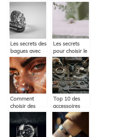
la bague de
bague de
fiancailles
fiancailles par
excellence
Les secrets des
Les secrets
bagues avec
pour choisir le
diamant
bijou de haute
d’occasion et
fantaisie ideal
anciennes
Comment
Top 10 des
choisir des
accessoires
piercings de
inspirés de la
qualité pour
culture viking
un look unique
pour un style
nordique