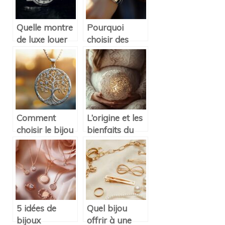
authentique
Quelle montre
Pourquoi
de luxe louer
choisir des
pour un
bijoux en
rendez-vous
argent et
professionnel
plaqué or pour
important ?
sublimer votre
style
Comment
L’origine et les
choisir le bijou
bienfaits du
arbre de vie
bola de
parfait pour
grossesse pour
exprimer votre
les futures
spiritualité
mamans
5 idées de
Quel bijou
bijoux
offrir à une