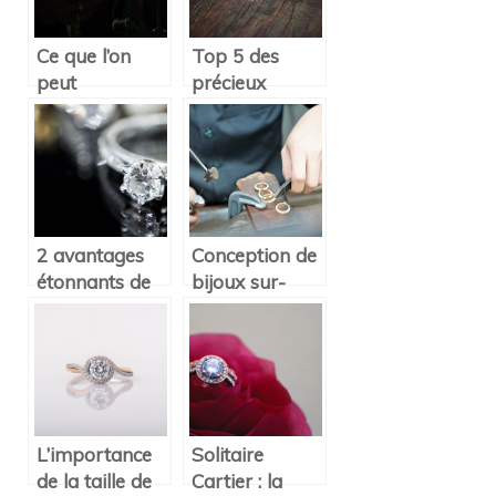
Ce que l’on
Top 5 des
peut
précieux
apprendre de
présents pour
la mythologie
le baptême et
d’Odin
la communion
2 avantages
Conception de
étonnants de
bijoux sur-
porter un
mesure pour
diamant
hommes
L’importance
Solitaire
de la taille de
Cartier : la