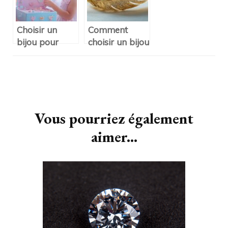
Choisir un
Comment
bijou pour
choisir un bijou
enfant : Le
plume plaqué
guide complet
or pour
des materiaux
sublimer vos
Navigation
surs et
tenues
d'article
adaptes
Vous pourriez également
aimer...