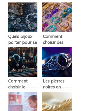
personnalisés
maman et son
tendance pour
enfant ?
sublimer les
femmes
Quels bijoux
Comment
porter pour se
choisir des
rendre dans un
bijoux en
événement
résine pour
Heroic Fantasy
sublimer votre
?
style
Comment
Les pierres
choisir le
noires en
cadeau bijoux
bijouterie : un
femme parfait
mysterieux
pour chaque
pouvoir
occasion
d’attraction