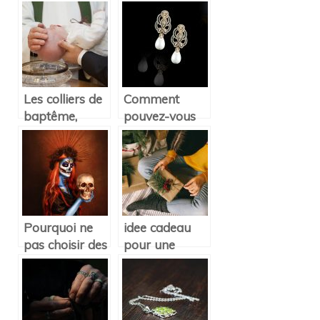
bijoux en or?
?
Les colliers de
Comment
baptême,
pouvez-vous
pourquoi et
entretenir vos
comment les
boucles
choisir ?
d’oreille en
diamant?
Pourquoi ne
idee cadeau
pas choisir des
pour une
accessoires
petite fille
avec des
crânes ?