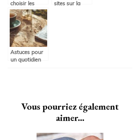
choisir les
sites sur la
accessoires
mode et le
pour cheveux
lifestyle
qui subliment
votre look
Astuces pour
un quotidien
stylé et simple
Navigation
d'article
Vous pourriez également
aimer...