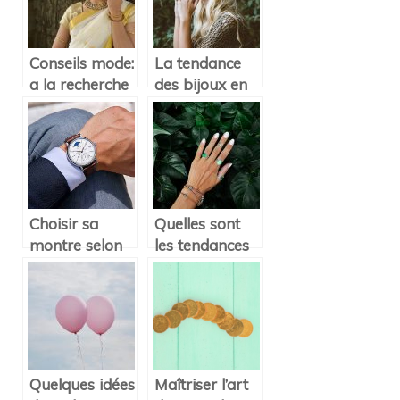
Conseils mode:
La tendance
a la recherche
des bijoux en
des
liège
accessoires
idéaux pour
parfaire votre
tenue
Choisir sa
Quelles sont
montre selon
les tendances
des principes
bijoux pour
de bases
2021 ?
Quelques idées
Maîtriser l’art