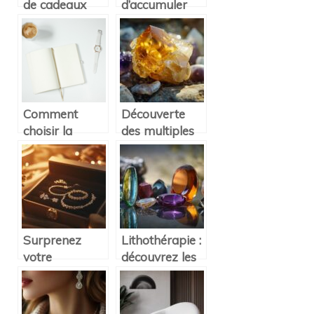
de cadeaux
d’accumuler
pour couple
des pièces
d’argent pour
enrichir son
patrimoine
Comment
Découverte
choisir la
des multiples
meilleure
vertus de la
montre
citrine en
originale :
lithothérapie
guide et
conseils
pratiques
Surprenez
Lithothérapie :
votre
découvrez les
compagne
bienfaits des
avec des
pierres
cadeaux
naturelles pour