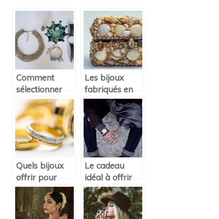
Comment
Les bijoux
sélectionner
fabriqués en
vos bijoux :
pierre
naturelle
Quels bijoux
Le cadeau
offrir pour
idéal à offrir
quelles
pour un
occasions ?
homme.