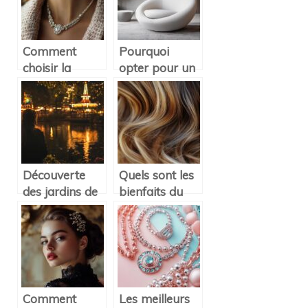
originaux
votre bien-être
Comment
Pourquoi
choisir la
opter pour un
parfaite veste
fauteuil
en cachemire
tournant pour
pour femme
votre espace
selon votre
de travail ou
style
de détente
Découverte
Quels sont les
des jardins de
bienfaits du
Tivoli de
balayage
Copenhague :
caramel pour
attractions,
vos cheveux ?
détente et
magie
nocturne
Comment
Les meilleurs